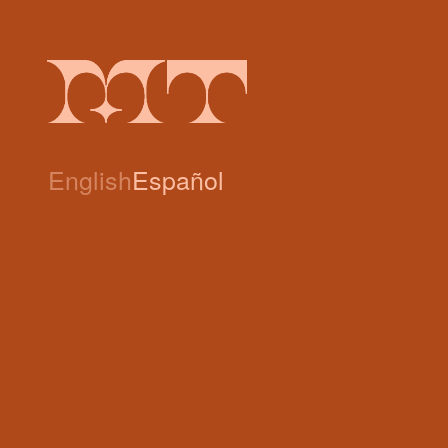
English
Español